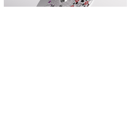
机芯技术
真乐时以“趣味玩表”为设计理念，制表团队在国内深耕动偶
装置多年，拥有独家自研机械机芯的能力与动偶结构专利，
目前已有数款自主知识产权的独创机械机芯，机芯具备制表
中的高级功能：机械动偶。
机械动偶装置，是在机芯内部设置多个特殊形状的齿轮、随
动机械零件形成精密复杂的构造，上紧发条后，随动机械元
件会因为齿轮的转动而带动动偶动作，一个个机械结构相互
配合着的，严密地掌控着进度与分寸，以一种可以定时启动
的动偶结构，重塑机械之美的机械装置。
复杂度比起一般基本功能的机芯相对高出许多，例如机芯零
件总数会比一般基本功能的机芯要多至3倍以上，通常的一